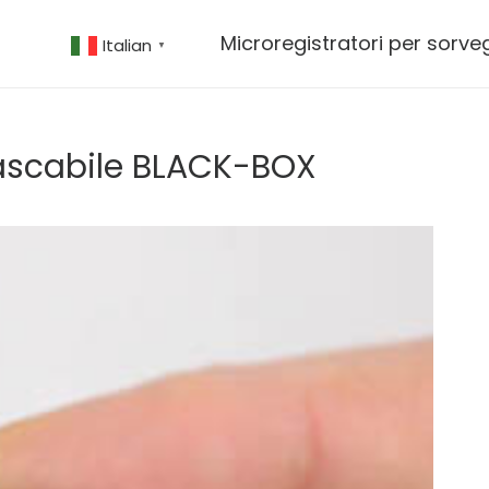
Microregistratori per sorve
Italian
▼
tascabile BLACK-BOX