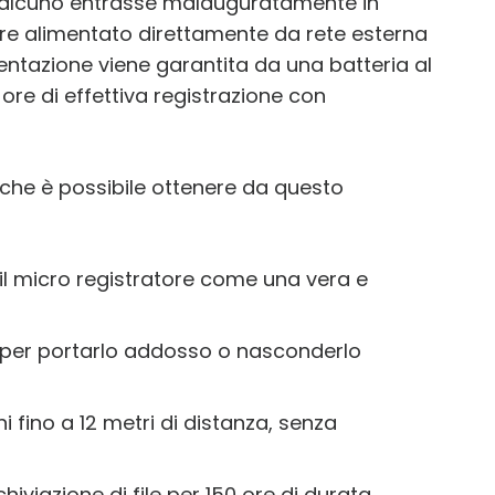
qualcuno entrasse malauguratamente in
re alimentato direttamente da rete esterna
mentazione viene garantita da una batteria al
 ore di effettiva registrazione con
i che è possibile ottenere da questo
 il micro registratore come una vera e
o per portarlo addosso o nasconderlo
 fino a 12 metri di distanza, senza
iviazione di file per 150 ore di durata