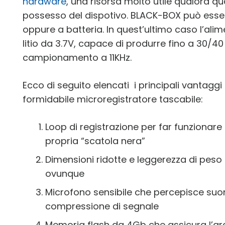
hardware
, una risorsa molto utile qualora 
possesso del dispotivo. BLACK-BOX può esse
oppure a batteria. In quest’ultimo caso l’ali
litio da 3.7V, capace di produrre fino a 30/40
campionamento a 11KHz.
Ecco di seguito elencati i principali vantagg
formidabile microregistratore tascabile:
Loop di registrazione per far funzionare
propria “scatola nera”
Dimensioni ridotte e leggerezza di pes
ovunque
Microfono sensibile che percepisce suoni
compressione di segnale
Memoria flash da 4Gb che assicura l’arch