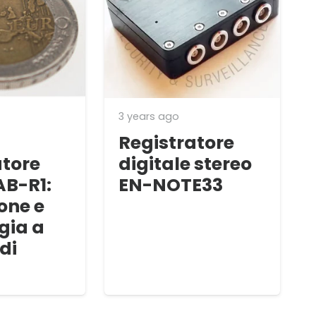
3 years ago
Registratore
atore
digitale stereo
AB-R1:
EN-NOTE33
one e
gia a
di