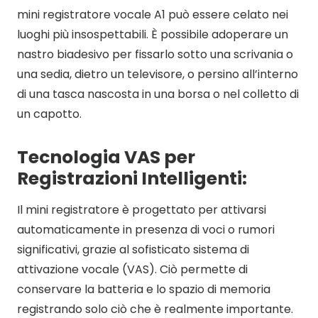
mini registratore vocale A1 può essere celato nei
luoghi più insospettabili. È possibile adoperare un
nastro biadesivo per fissarlo sotto una scrivania o
una sedia, dietro un televisore, o persino all’interno
di una tasca nascosta in una borsa o nel colletto di
un capotto.
Tecnologia VAS per
Registrazioni Intelligenti:
Il mini registratore è progettato per attivarsi
automaticamente in presenza di voci o rumori
significativi, grazie al sofisticato sistema di
attivazione vocale (VAS). Ciò permette di
conservare la batteria e lo spazio di memoria
registrando solo ciò che è realmente importante.