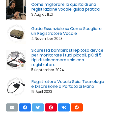
Come migliorare la qualità di una
registrazione vocale: guida pratica
3 Aug at 11:21
Guida Essenziale su Come Scegliere
un Registratore Vocale
4 November 2023
Sicurezza bambini: strepitoso device
per monitorare i tuoi piccoli, più di 5
tipi di telecamere spia con
registratore
5 September 2024
Registratore Vocale Spia: Tecnologia
e Discrezione a Portata di Mano
19 April 2023