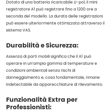
Dotato di una batteria ricaricabile Li-pol, il mini
registratore A1 può registrare fino a 1200 ore a
seconda del modello. La durata delle registrazioni
può essere ulteriormente ottimizzata attraverso il
sistema VAS.
Durabilità e Sicurezza:
Assenza di parti mobili significa che il A1 può
operare in un’ampia gamma di temperature e
condizioni ambientali senza rischi di
danneggiamento e, cosa fondamentale, rimane
indetectabile da apparecchiature di rilevamento.
Funzionalità Extra per
Professionisti: