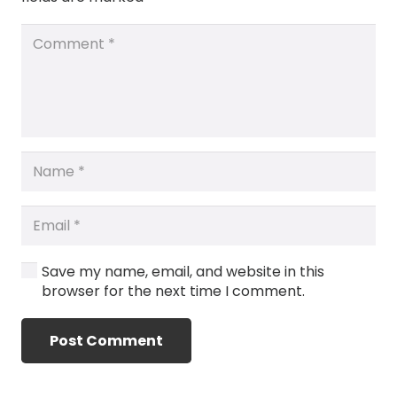
Save my name, email, and website in this
browser for the next time I comment.
Post Comment