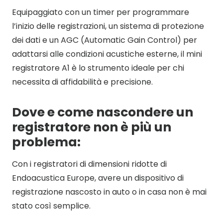
Equipaggiato con un timer per programmare
l’inizio delle registrazioni, un sistema di protezione
dei dati e un AGC (Automatic Gain Control) per
adattarsi alle condizioni acustiche esterne, il mini
registratore A1 è lo strumento ideale per chi
necessita di affidabilità e precisione.
Dove e come nascondere un
registratore non è più un
problema:
Con i registratori di dimensioni ridotte di
Endoacustica Europe, avere un dispositivo di
registrazione nascosto in auto o in casa non è mai
stato così semplice.